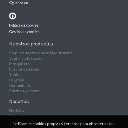
Síguenos en
Política de cookies
Gestión de cookies
Nuestros productos
Carpintería exterior en Madrid norte
Ventanas de tejado
Mosquiteras
Puertas de garaje
Toldos
Pérgolas
Cerramientos
Cortinas y estores
Nosotros
Noticias
Productos
Galería de fotos
Utilizamos cookies propias y terceros para obtener datos
Contacto